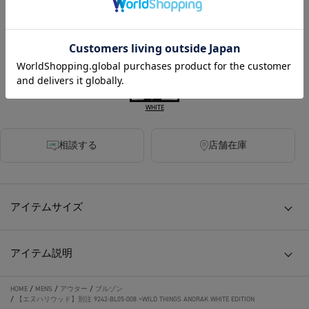
カラー
WHITE
相談する
店舗在庫
アイテムサイズ
アイテム説明
HOME
/
MENS
/
アウター
/
ブルゾン
/
【エヌハリウッド】別注 9242-BL05-008 ×WILD THINGS ANORAK WHITE EDITION