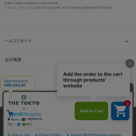
HOME
/
MENS
/
BRAND
/
N.HOOLYWOOD
/
【エヌハリウッド】別注 9242-BL05-008 ×WILD THINGS ANORAK WHITE EDITION
ヘルプ/ガイド
会社概要
© TOKYO BASE CO., LTD
当サイトはクッキー(cookie)を使用します。クッキーはサイト内
の一部の機能および、サイトの使用状況の分析からマーケティ
ング活動に利用することを目的としています。
プライバシーポリシーは
こちら