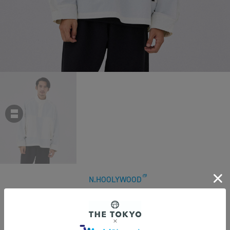
N.HOOLYWOOD
【エヌハリウッド】別注 9242-BL05-008 ×WILD THINGS ANORAK WHITE EDITION
￥51,700
税込
470ポイント付与