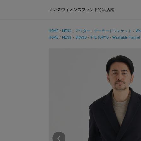
メンズ
ウィメンズ
ブランド
特集
店舗
HOME
MENS
アウター
テーラードジャケット
Was
/
/
/
/
HOME
MENS
BRAND
THE TOKYO
Washable Flannel
/
/
/
/