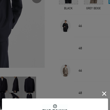
BLACK
GREY BEIGE
46
48
46
48