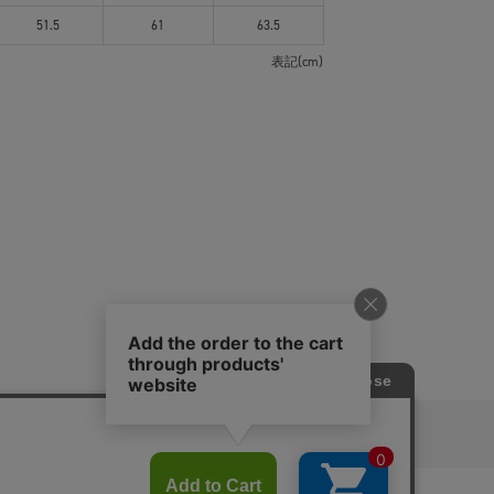
51.5
61
63.5
表記(cm)
ピングガイド