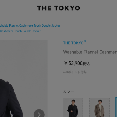
hable Flannel Cashmere Touch Double Jacket
 Cashmere Touch Double Jacket
THE TOKYO
Washable Flannel Cashmer
￥53,900
税込
490ポイント付与
カラー