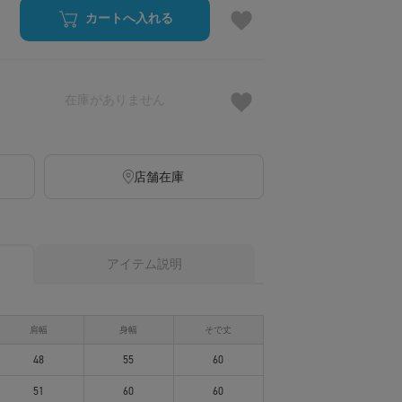
カートへ入れる
在庫がありません
店舗在庫
アイテム説明
肩幅
身幅
そで丈
48
55
60
51
60
60