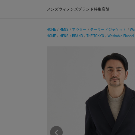
メンズ
ウィメンズ
ブランド
特集
店舗
HOME
MENS
アウター
テーラードジャケット
Was
/
/
/
/
HOME
MENS
BRAND
THE TOKYO
Washable Flannel
/
/
/
/