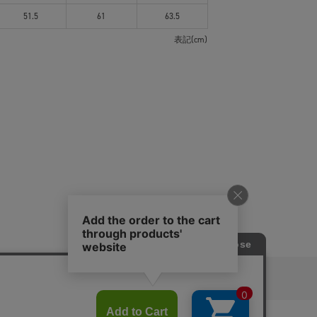
51.5
61
63.5
表記(cm)
ピングガイド