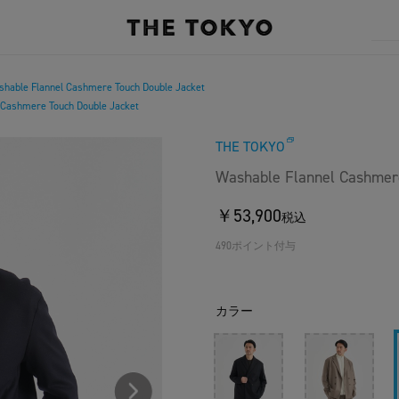
hable Flannel Cashmere Touch Double Jacket
 Cashmere Touch Double Jacket
THE TOKYO
Washable Flannel Cashmer
￥53,900
税込
490ポイント付与
カラー