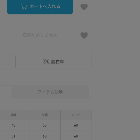
カートへ入れる
在庫がありません
店舗在庫
アイテム説明
肩幅
身幅
そで丈
48
55
60
51
60
60