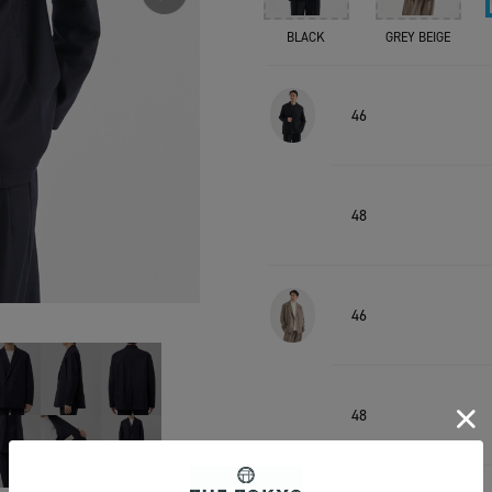
BLACK
GREY BEIGE
46
48
46
48