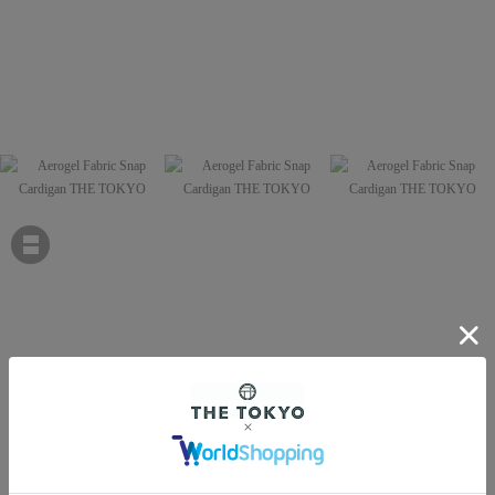
THE TOKYO
Aerogel Fabric Snap Cardigan
￥44,000
税込
400ポイント付与