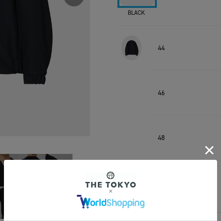
BLACK
44
46
48
50