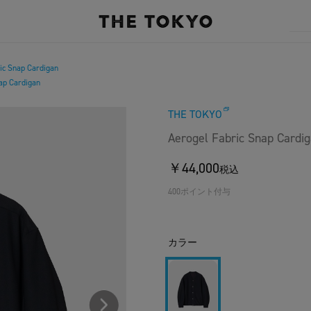
ic Snap Cardigan
ap Cardigan
THE TOKYO
Aerogel Fabric Snap Cardi
￥44,000
税込
400ポイント付与
カラー