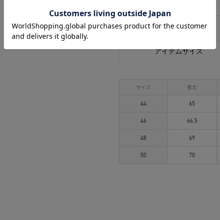
相談する
アイテムサイズ
サイズ
着丈
44
65
46
66.5
48
69
50
70