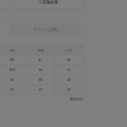
店舗在庫
アイテム説明
肩幅
身幅
そで丈
50
61
60
53.5
64
61
54
65
62
54
67
63
表記(cm)