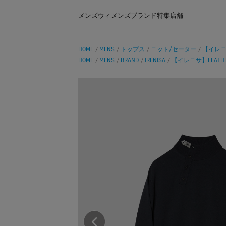
メンズ
ウィメンズ
ブランド
特集
店舗
HOME
MENS
トップス
ニット/セーター
【イレニサ】
/
/
/
/
HOME
MENS
BRAND
IRENISA
【イレニサ】LEATHER 
/
/
/
/