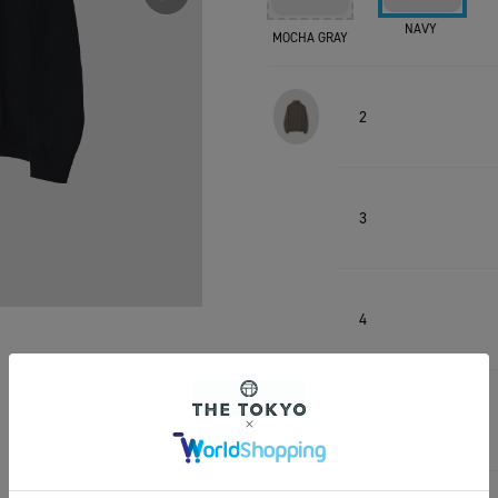
NAVY
MOCHA GRAY
2
3
4
2