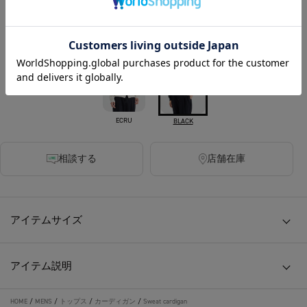
420ポイント付与
カラー
ECRU
BLACK
相談する
店舗在庫
アイテムサイズ
アイテム説明
HOME
/
MENS
/
トップス
/
カーディガン
/
Sweat cardigan