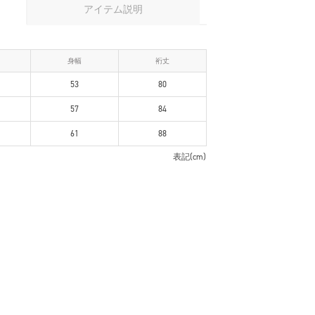
アイテム説明
身幅
裄丈
53
80
57
84
61
88
表記(cm)