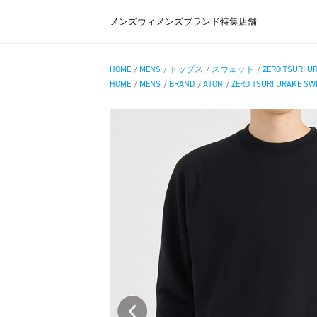
メンズ
ウィメンズ
ブランド
特集
店舗
HOME
MENS
トップス
スウェット
ZERO TSURI U
/
/
/
/
HOME
MENS
BRAND
ATON
ZERO TSURI URAKE SW
/
/
/
/