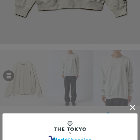
THE NORTH FACE PURPLE LABEL
9.5oz Cotton Jersey Field Pullover
￥15,400
税込