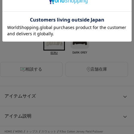
140ポイント付与
カラー
DARK GREY
ECRU
相談する
店舗在庫
アイテムサイズ
アイテム説明
HOME
/
MENS
/
トップス
/
スウェット
/
9.5oz Cotton Jersey Field Pullover