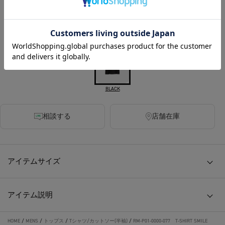
350ポイント付与
カラー
BLACK
相談する
店舗在庫
アイテムサイズ
アイテム説明
HOME
/
MENS
/
トップス
/
Tシャツ/カットソー(半袖)
/
RM-P01-0000-077 T-SHIRT SMILE