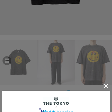
READYMADE
RM-P01-0000-077 T-SHIRT SMILE
￥38,500
税込