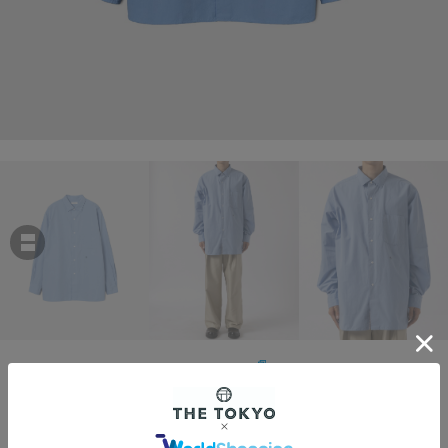
nanamica
Regular Collar Wind Shirt
￥29,700
税込