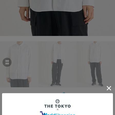
ATON
SUVIN BROAD STANDARD SHIRT
￥36,300
税込