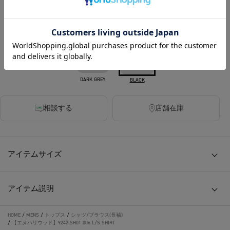
カラー
DARK GREY
BLACK
相談する
店舗在庫
アイテムサイズ
アイテム説明
HOME
/
MENS
/
トップス
/
シャツ/ブラウス(長袖)
/
【エヌハリウッド】9242-SH01-006 L/S SHIRT