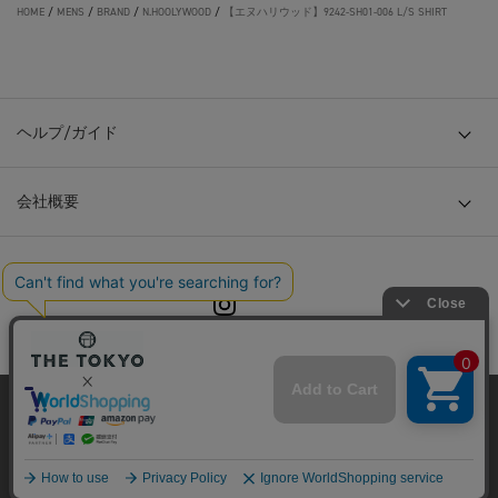
HOME
/
MENS
/
BRAND
/
N.HOOLYWOOD
/
【エヌハリウッド】9242-SH01-006 L/S SHIRT
ヘルプ/ガイド
会社概要
© TOKYO BASE CO., LTD
当サイトはクッキー(cookie)を使用します。クッキーはサイト内
の一部の機能および、サイトの使用状況の分析からマーケティ
ング活動に利用することを目的としています。
プライバシーポリシーは
こちら