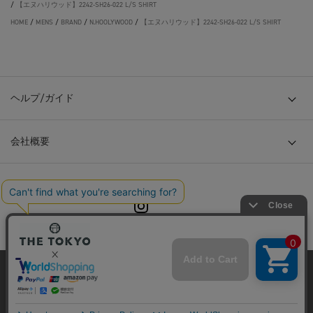
/
【エヌハリウッド】2242-SH26-022 L/S SHIRT
HOME
/
MENS
/
BRAND
/
N.HOOLYWOOD
/
【エヌハリウッド】2242-SH26-022 L/S SHIRT
ヘルプ/ガイド
会社概要
© TOKYO BASE CO., LTD
当サイトはクッキー(cookie)を使用します。クッキーはサイト内
の一部の機能および、サイトの使用状況の分析からマーケティ
ング活動に利用することを目的としています。
プライバシーポリシーは
こちら