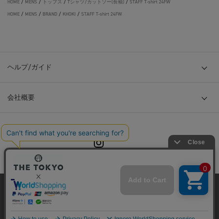
HOME
/
MENS
/
トップス
/
Tシャツ/カットソー(長袖)
/
STAFF T-shirt 24FW
HOME
/
MENS
/
BRAND
/
KHOKI
/
STAFF T-shirt 24FW
ヘルプ/ガイド
会社概要
© TOKYO BASE CO., LTD
当サイトはクッキー(cookie)を使用します。クッキーはサイト内
の一部の機能および、サイトの使用状況の分析からマーケティ
ング活動に利用することを目的としています。
プライバシーポリシーは
こちら