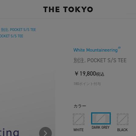
別注. POCKET S/S TEE
/
CKET S/S TEE
White Mountaineering
別注. POCKET S/S TEE
￥19,800
税込
180ポイント付与
カラー
DARK GREY
WHITE
BLACK