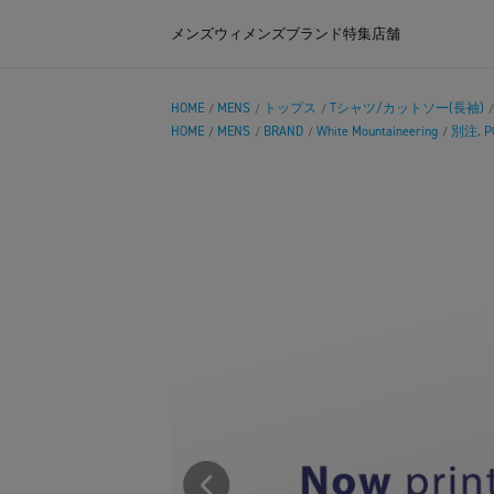
メンズ
ウィメンズ
ブランド
特集
店舗
HOME
MENS
トップス
Tシャツ/カットソー(長袖)
/
/
/
HOME
MENS
BRAND
White Mountaineering
別注. PO
/
/
/
/