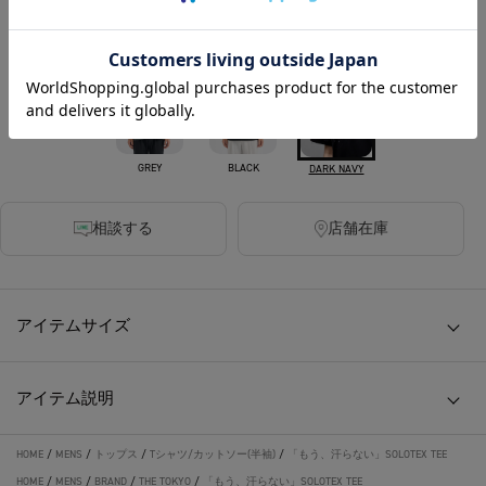
カラー
GREY
BLACK
DARK NAVY
相談する
店舗在庫
アイテムサイズ
アイテム説明
HOME
/
MENS
/
トップス
/
Tシャツ/カットソー(半袖)
/
「もう、汗らない」SOLOTEX TEE
HOME
/
MENS
/
BRAND
/
THE TOKYO
/
「もう、汗らない」SOLOTEX TEE