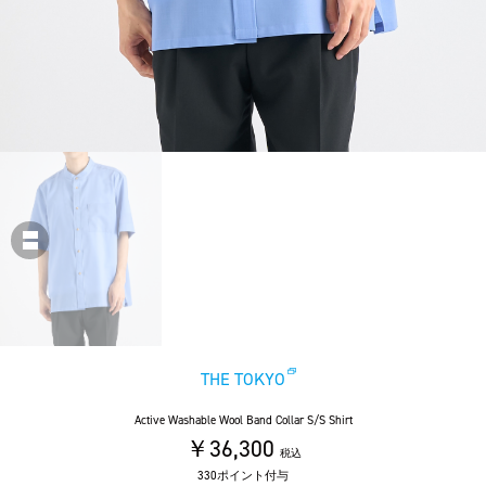
THE TOKYO
Active Washable Wool Band Collar S/S Shirt
￥36,300
税込
330ポイント付与