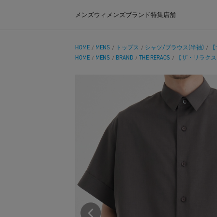
メンズ
ウィメンズ
ブランド
特集
店舗
HOME
MENS
トップス
シャツ/ブラウス(半袖)
【ザ
/
/
/
/
HOME
MENS
BRAND
THE RERACS
【ザ・リラクス】THE
/
/
/
/