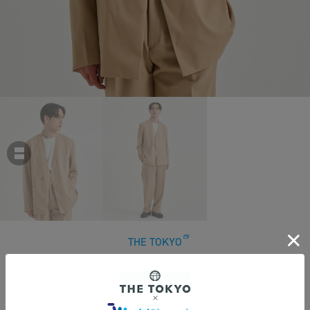
THE TOKYO
Summer Wool Calm Skin Semi Double No Collar Easy Jacket
￥52,800
税込
480ポイント付与