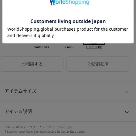
カラー
DARK GREY
BLACK
LIGHT BEIGE
相談する
店舗在庫
アイテムサイズ
アイテム説明
HOME
/
MENS
/
アウター
/
ノーカラージャケット
/
Summer Wool Calm Skin Semi Double No Collar Easy Jacket