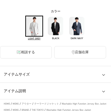
カラー
BLACK
DARK NAVY
LIGHT GREY
相談する
店舗在庫
アイテムサイズ
アイテム説明
HOME
/
MENS
/
アウター
/
テーラードジャケット
/
Washable High Function Jersey Box Jacket
HOME
/
MENS
/
BRAND
/
THE TOKYO
/
Washable High Function Jersey Box Jacket