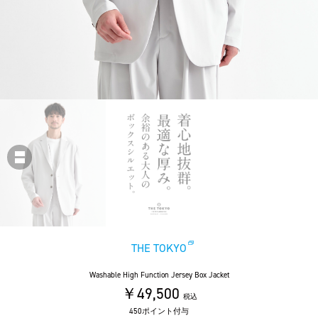
THE TOKYO
Washable High Function Jersey Box Jacket
￥49,500
税込
450ポイント付与