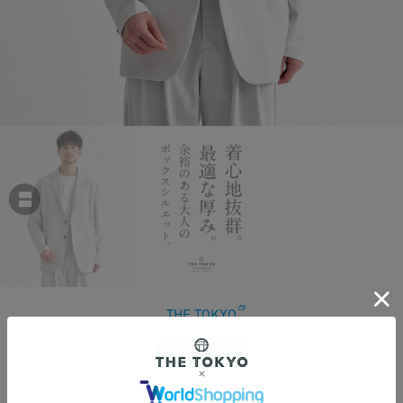
THE TOKYO
Washable High Function Jersey Box Jacket
￥49,500
税込
450ポイント付与