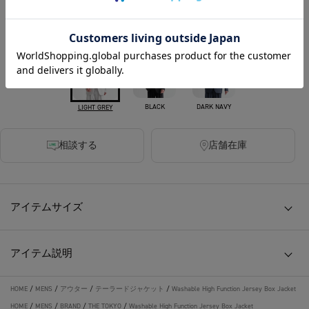
カラー
BLACK
DARK NAVY
LIGHT GREY
相談する
店舗在庫
アイテムサイズ
アイテム説明
HOME
/
MENS
/
アウター
/
テーラードジャケット
/
Washable High Function Jersey Box Jacket
HOME
/
MENS
/
BRAND
/
THE TOKYO
/
Washable High Function Jersey Box Jacket