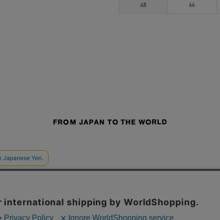
48
66
せ
よくあるご質問
ご利用規約
特定商取引法に基づく表記
プライバシーポリシー
ショッ
採用サイト
STUDIOUS
CONZ
UNITED TOKYO
PUBLIC TOKYO
CITY TOKYO