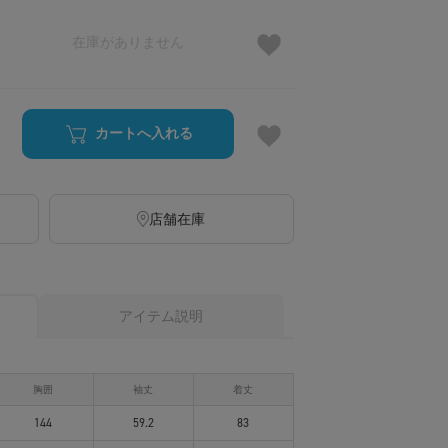
在庫がありません
カートへ入れる
店舗在庫
アイテム説明
胸囲
袖丈
着丈
144
59.2
83