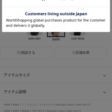
カラー
DARK GREY
LIGHT BEIGE
BLACK
相談する
店舗在庫
アイテムサイズ
アイテム説明
HOME
/
MENS
/
トップス
/
ニット/セーター
/
Washable Cotton V Neck Knit PO
HOME
/
MENS
/
BRAND
/
THE TOKYO
/
Washable Cotton V Neck Knit PO