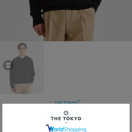
THE TOKYO
Washable Cotton V Neck Knit PO
￥29,700
税込
270ポイント付与