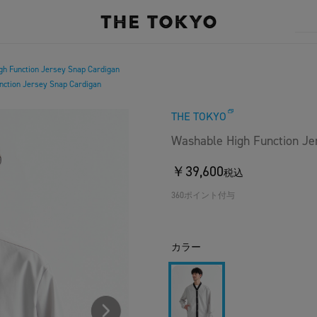
h Function Jersey Snap Cardigan
nction Jersey Snap Cardigan
THE TOKYO
Washable High Function Je
￥39,600
税込
360ポイント付与
カラー