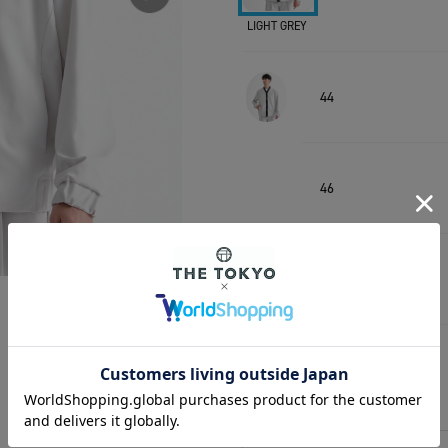
LIGHT GREY
44
46
48
50