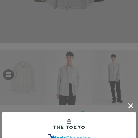
OVERCOAT
Dropped Shoulder Top with Shirt Collar
￥55,000
税込