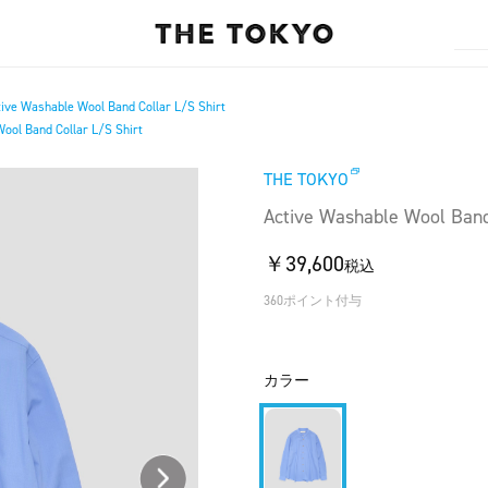
tive Washable Wool Band Collar L/S Shirt
ool Band Collar L/S Shirt
THE TOKYO
Active Washable Wool Band
￥39,600
税込
360ポイント付与
カラー