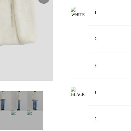
1
2
3
1
2