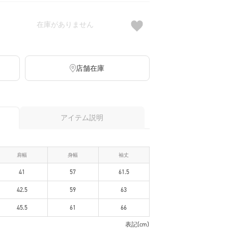
在庫がありません
店舗在庫
アイテム説明
肩幅
身幅
袖丈
41
57
61.5
42.5
59
63
45.5
61
66
表記(cm)