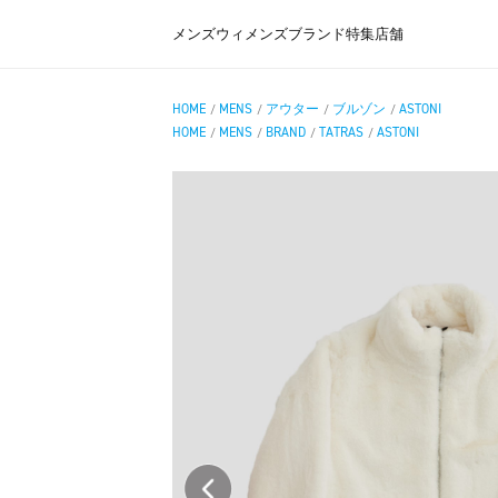
メンズ
ウィメンズ
ブランド
特集
店舗
HOME
MENS
アウター
ブルゾン
ASTONI
/
/
/
/
HOME
MENS
BRAND
TATRAS
ASTONI
/
/
/
/