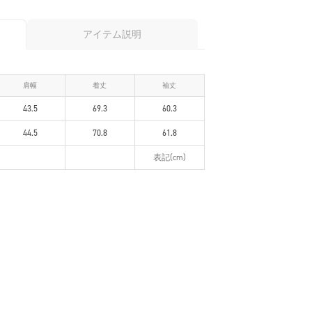
アイテム説明
肩幅
着丈
袖丈
43.5
69.3
60.3
44.5
70.8
61.8
表記(cm)