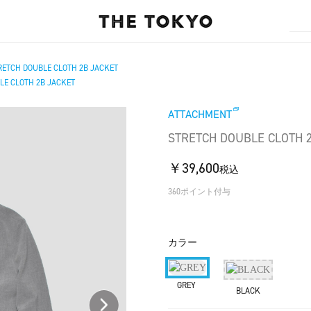
RETCH DOUBLE CLOTH 2B JACKET
LE CLOTH 2B JACKET
ATTACHMENT
STRETCH DOUBLE CLOTH 
￥39,600
税込
360ポイント付与
カラー
GREY
BLACK