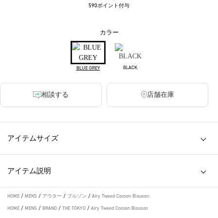
590ポイント付与
カラー
BLACK
BLUE GREY
相談する
店舗在庫
アイテムサイズ
アイテム説明
HOME
/
MENS
/
アウター
/
ブルゾン
/
Airy Tweed Cocoon Blouson
HOME
/
MENS
/
BRAND
/
THE TOKYO
/
Airy Tweed Cocoon Blouson