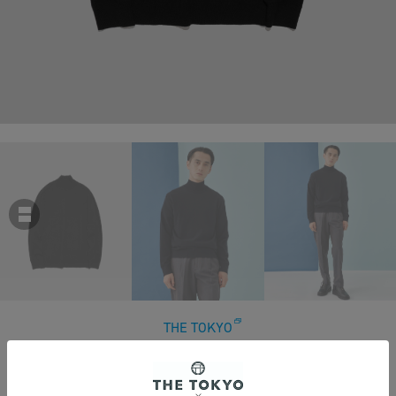
THE TOKYO
Ensemble Woolen Knit H/N PO
￥29,700
税込