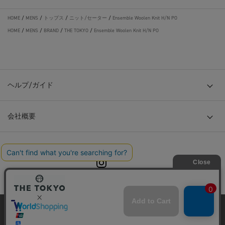
HOME
/
MENS
/
トップス
/
ニット/セーター
/
Ensemble Woolen Knit H/N PO
HOME
/
MENS
/
BRAND
/
THE TOKYO
/
Ensemble Woolen Knit H/N PO
ヘルプ/ガイド
会社概要
© TOKYO BASE CO., LTD
当サイトはクッキー(cookie)を使用します。クッキーはサイト内
の一部の機能および、サイトの使用状況の分析からマーケティ