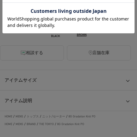
カラー
BROWN
BLACK
相談する
店舗在庫
アイテムサイズ
アイテム説明
HOME
/
MENS
/
トップス
/
ニット/セーター
/
8G Gradation Knit PO
HOME
/
MENS
/
BRAND
/
THE TOKYO
/
8G Gradation Knit PO