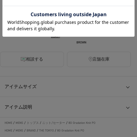
360ポイント付与
カラー
BLACK
BROWN
相談する
店舗在庫
アイテムサイズ
アイテム説明
HOME
/
MENS
/
トップス
/
ニット/セーター
/
8G Gradation Knit PO
HOME
/
MENS
/
BRAND
/
THE TOKYO
/
8G Gradation Knit PO