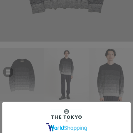
THE TOKYO
8G Gradation Knit PO
￥39,600
税込