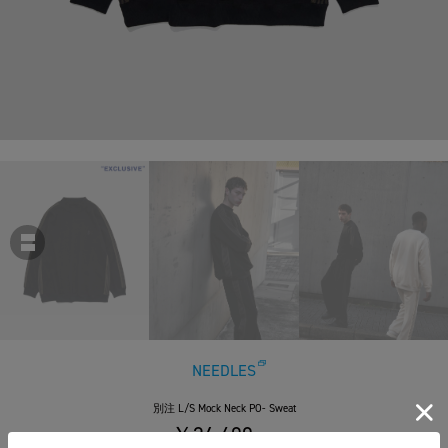
NEEDLES
別注 L/S Mock Neck PO- Sweat
￥26,400
税込