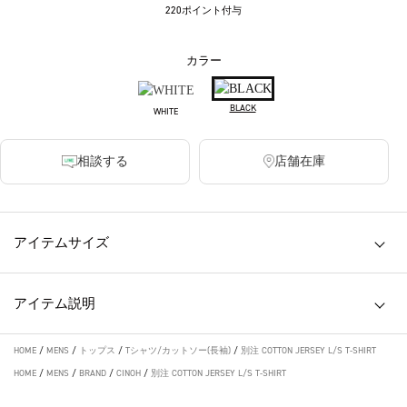
220ポイント付与
カラー
BLACK
WHITE
相談する
店舗在庫
アイテムサイズ
アイテム説明
HOME
/
MENS
/
トップス
/
Tシャツ/カットソー(長袖)
/
別注 COTTON JERSEY L/S T-SHIRT
HOME
/
MENS
/
BRAND
/
CINOH
/
別注 COTTON JERSEY L/S T-SHIRT