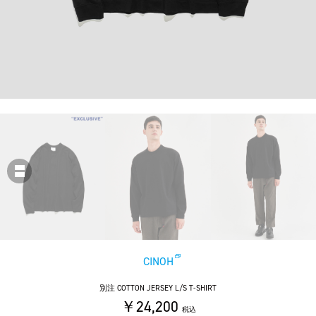
CINOH
別注 COTTON JERSEY L/S T-SHIRT
￥24,200
税込