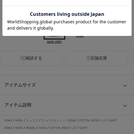
220ポイント付与
カラー
KHAKI
DARK GREY
相談する
店舗在庫
アイテムサイズ
アイテム説明
HOME
/
MENS
/
トップス
/
Tシャツ/カットソー(長袖)
/
COTTON JERSEY L/S T-SHIRT
HOME
/
MENS
/
BRAND
/
CINOH
/
COTTON JERSEY L/S T-SHIRT