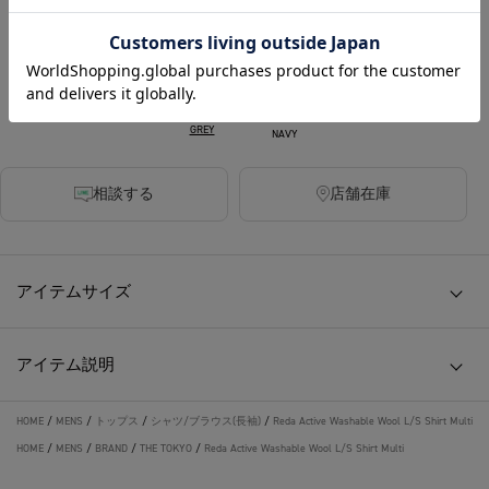
390ポイント付与
カラー
GREY
NAVY
相談する
店舗在庫
アイテムサイズ
アイテム説明
HOME
/
MENS
/
トップス
/
シャツ/ブラウス(長袖)
/
Reda Active Washable Wool L/S Shirt Multi
HOME
/
MENS
/
BRAND
/
THE TOKYO
/
Reda Active Washable Wool L/S Shirt Multi