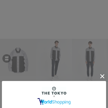
THE TOKYO
Reda Active Washable Wool L/S Shirt Multi
￥42,900
税込