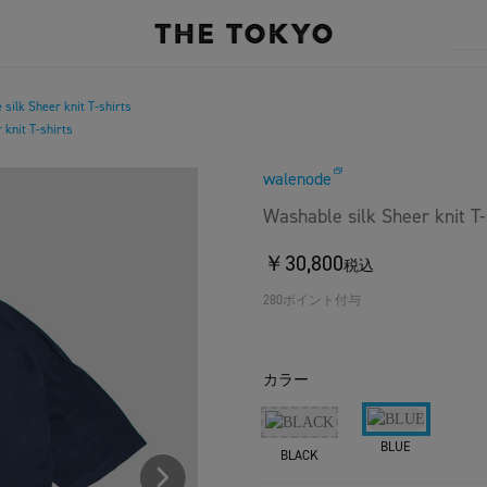
silk Sheer knit T-shirts
 knit T-shirts
walenode
Washable silk Sheer knit T-
￥30,800
税込
280ポイント付与
カラー
BLUE
BLACK