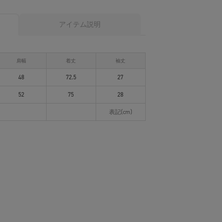
アイテム説明
肩幅
着丈
袖丈
48
72.5
27
52
75
28
表記(cm)