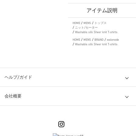
アイテム説明
HOME
/
MENS
/
トップス
/
ニット/セーター
/
Washable silk Sheer knit T-shirts
HOME
/
MENS
/
BRAND
/
walenode
/
Washable silk Sheer knit T-shirts
ヘルプ/ガイド
会社概要