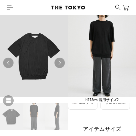
walenode
Washable silk Sheer knit T-shirts
￥30,800
税込
280ポイント付与
カラー
BLACK
BLUE
H173cm 着用サイズ2
相談する
店舗在庫
アイテムサイズ