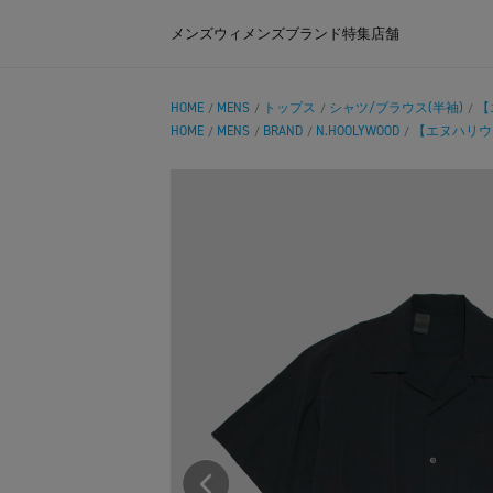
メンズ
ウィメンズ
ブランド
特集
店舗
HOME
MENS
トップス
シャツ/ブラウス(半袖)
【エ
/
/
/
/
HOME
MENS
BRAND
N.HOOLYWOOD
【エヌハリウッド】
/
/
/
/