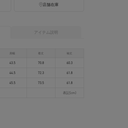
店舗在庫
アイテム説明
肩幅
着丈
袖丈
43.5
70.8
60.3
44.5
72.3
61.8
45.5
73.5
61.8
表記(cm)