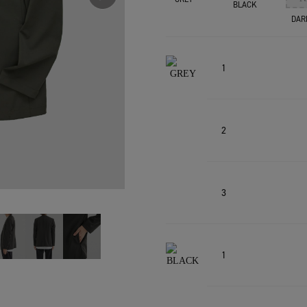
BLACK
DAR
1
2
3
1