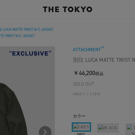
 LUCA MATTE TWIST N/C JACKET
E TWIST N/C JACKET
ATTACHMENT
別注 LUCA MATTE TWIST N
￥46,200
税込
SOLD OUT
420ポイント付与
カラー
GREY