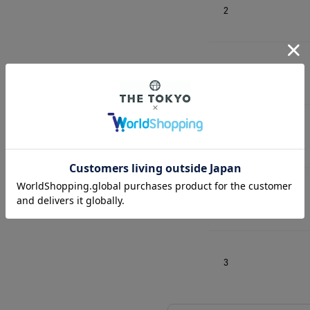
2
3
1
2
3