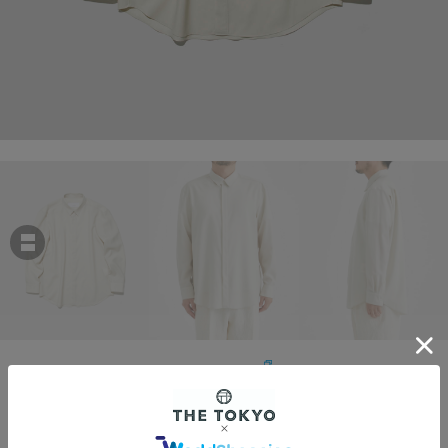
OVERCOAT
DROPPED SHOULDER TOP WITH SHIRT COLLAR IN WOOL SHIRTING
￥46,200
税込