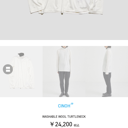
CINOH
WASHABLE WOOL TURTLENECK
￥24,200
税込