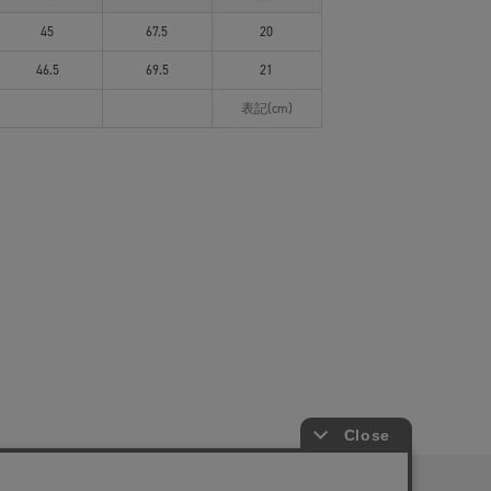
45
67.5
20
46.5
69.5
21
表記(cm)
ピングガイド