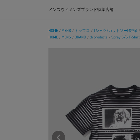
メンズ
ウィメンズ
ブランド
特集
店舗
HOME
MENS
トップス
Tシャツ/カットソー(長袖)
/
/
/
HOME
MENS
BRAND
th products
Spray S/S T-Shirt
/
/
/
/