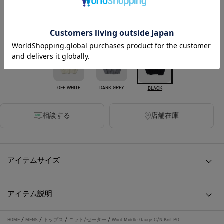
380ポイント付与
カラー
OFF WHITE
DARK GREY
BLACK
相談する
店舗在庫
アイテムサイズ
アイテム説明
HOME
/
MENS
/
トップス
/
ニット/セーター
/
Wool Middle Gauge C/N Knit PO