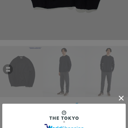
THE TOKYO
Wool Middle Gauge C/N Knit PO
￥41,800
税込