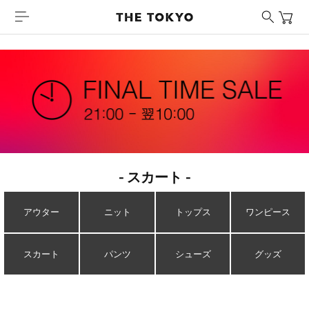
- スカート -
アウター
ニット
トップス
ワンピース
スカート
パンツ
シューズ
グッズ