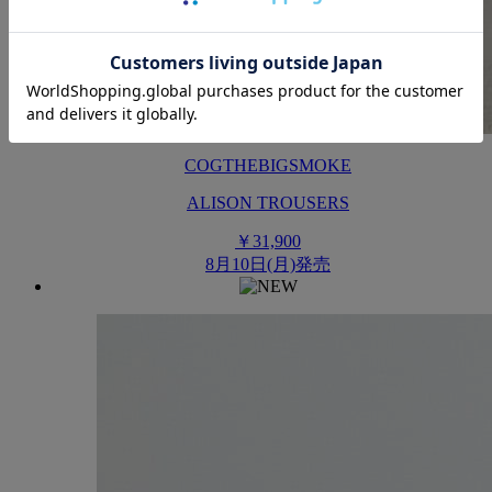
COGTHEBIGSMOKE
ALISON TROUSERS
￥31,900
8月10日(月)発売