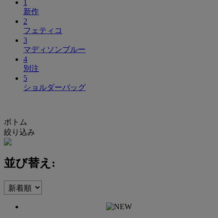
1
新作
2
フェティコ
3
マディソンブルー
4
別注
5
ショルダーバッグ
ボトム
絞り込み
並び替え: