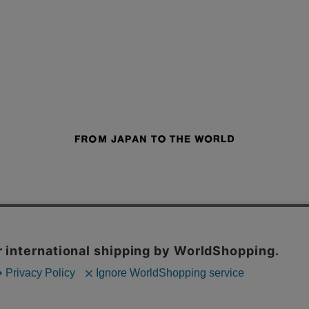
せ
よくあるご質問
ご利用規約
特定商取引法に基づく表記
プライバシーポリシー
ショッ
採用サイト
STUDIOUS
CONZ
UNITED TOKYO
PUBLIC TOKYO
CITY TOKYO
内の一部の機能および、サイトの使用状況の分析からマーケティング活動に
© TOKYO BASE CO.,LTD.