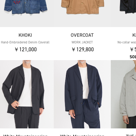
KHOKI
OVERCOAT
K
Hand-Embroidered Denim Coverall
WORK JACKET
No-collar woo
￥121,000
￥129,800
￥5
SO