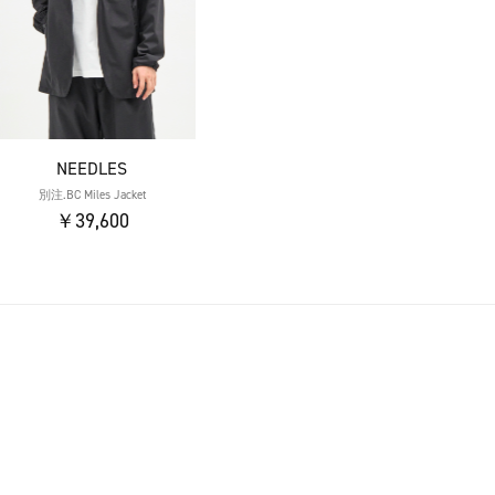
NEEDLES
別注.BC Miles Jacket
￥39,600