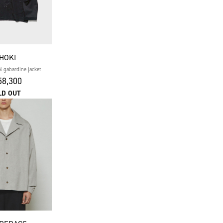
HOKI
l gabardine jacket
8,300
LD OUT