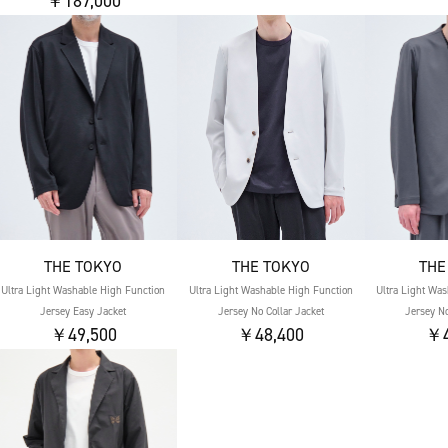
￥187,000
THE TOKYO
THE TOKYO
THE
Ultra Light Washable High Function
Ultra Light Washable High Function
Ultra Light Wa
Jersey Easy Jacket
Jersey No Collar Jacket
Jersey No
￥49,500
￥48,400
￥4