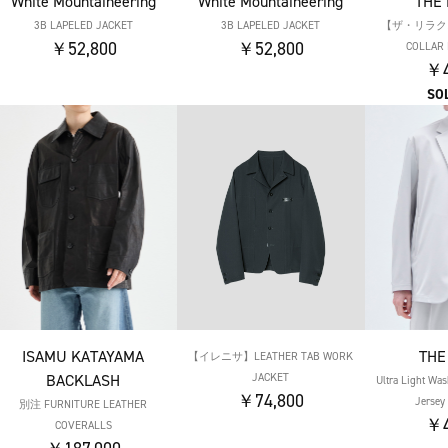
White Mountaineering
White Mountaineering
THE
3B LAPELED JACKET
3B LAPELED JACKET
【ザ・リラクス】
￥52,800
￥52,800
COLLAR 
￥4
SO
ISAMU KATAYAMA
THE
【イレニサ】LEATHER TAB WORK
BACKLASH
JACKET
Ultra Light Wa
￥74,800
Jersey
別注 FURNITURE LEATHER
￥4
COVERALLS