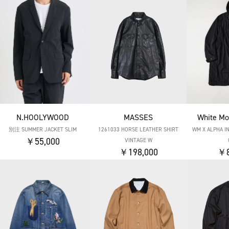
N.HOOLYWOOD
MASSES
White Mo
別注 SUMMER JACKET SLIM
1261033 HORSE LEATHER SHIRT
WM X ALPHA I
￥55,000
VINTAGE W
￥198,000
￥8