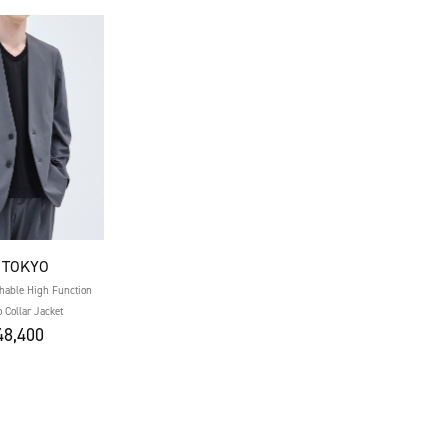
 TOKYO
shable High Function
 Collar Jacket
8,400