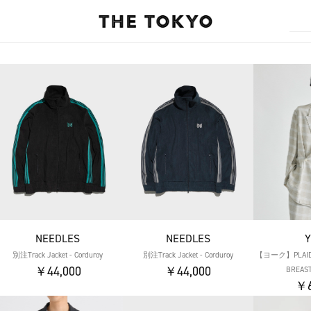
NEEDLES
NEEDLES
【ヨーク】PLAID 
別注Track Jacket - Corduroy
別注Track Jacket - Corduroy
￥44,000
￥44,000
BREAS
￥6