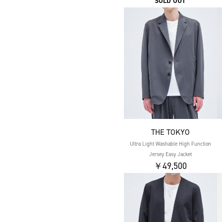
SOLD OUT
THE TOKYO
Ultra Light Washable High Function
Jersey Easy Jacket
￥49,500