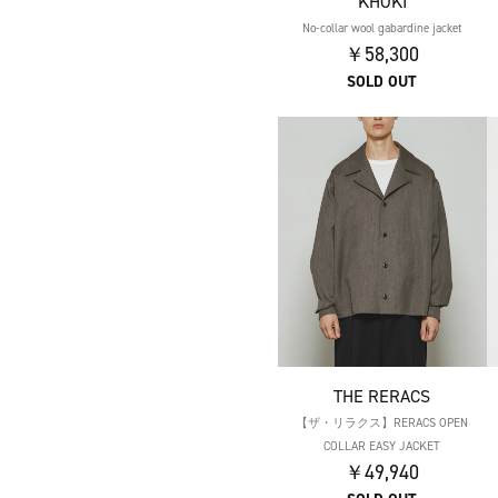
KHOKI
No-collar wool gabardine jacket
￥58,300
SOLD OUT
THE RERACS
【ザ・リラクス】RERACS OPEN
COLLAR EASY JACKET
￥49,940