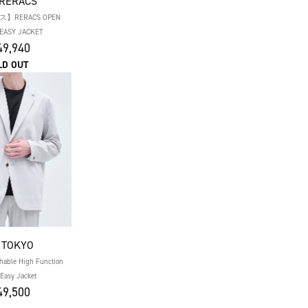
 RERACS
RERACS OPEN
EASY JACKET
9,940
LD OUT
 TOKYO
shable High Function
 Easy Jacket
9,500