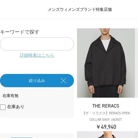
メンズ
ウィメンズ
ブランド
特集
店舗
キーワードで探す
詳細検索はこちら
絞り込み
在庫有無
THE RERACS
在庫あり
【ザ・リラクス】RERACS OPEN
COLLAR EASY JACKET
￥49,940