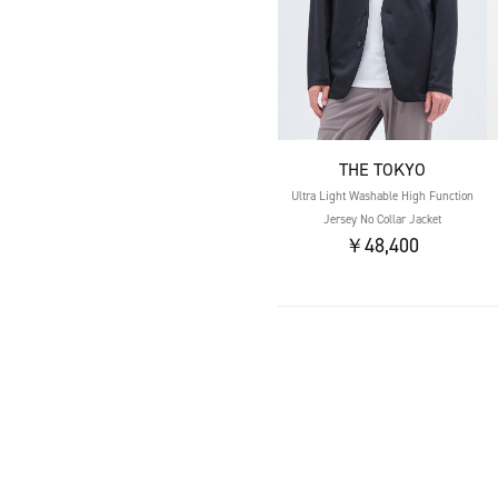
THE TOKYO
Ultra Light Washable High Function
Jersey No Collar Jacket
￥48,400