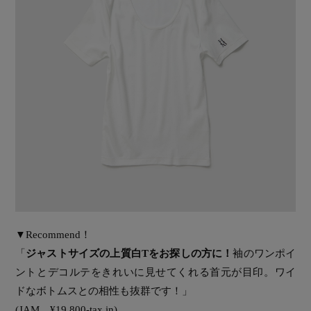
▼Recommend！
「
ジャストサイズの上質白Tをお探しの方に！
袖のワンポイ
ントとデコルテをきれいに見せてくれる首元が目印。ワイ
ドなボトムスとの相性も抜群です！」
(JAM ¥19,800-tax in)