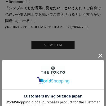
▼Recommend！
「
シンプルでもお洒落に見せたい…という方に！
ご自身で
色違いや友人同士でお揃いでご購入されるという方も多い
間違いない一枚！」
(T-SHIRT RED EMBLEM RED HEART ¥7,700-tax in)
VIEW ITEM
MADISON BLUE
やっぱり一枚は持っておきたい！
大人の上質ロゴTで、一気に憧れの的に。